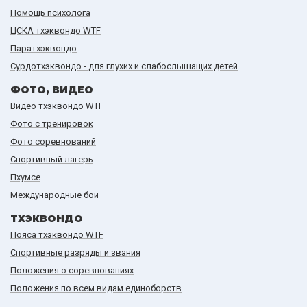
Помощь психолога
ЦСКА тхэквондо WTF
Паратхэквондо
Сурдотхэквондо - для глухих и слабослышащих детей
ФОТО, ВИДЕО
Видео тхэквондо WTF
Фото с тренировок
Фото соревнований
Спортивный лагерь
Пхумсе
Международные бои
ТХЭКВОНДО
Пояса тхэквондо WTF
Спортивные разряды и звания
Положения о соревнованиях
Положения по всем видам единоборств