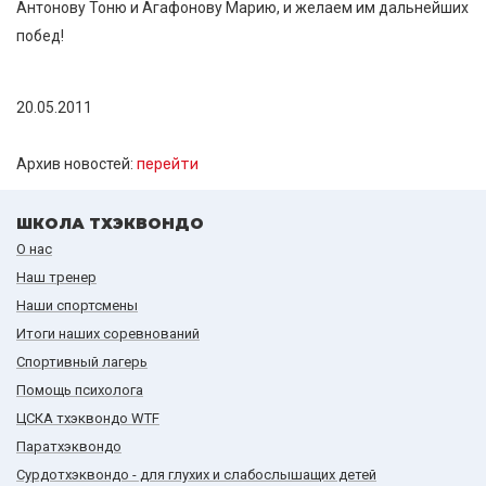
Антонову Тоню и Агафонову Марию, и желаем им дальнейших
побед!
20.05.2011
Архив новостей:
перейти
ШКОЛА ТХЭКВОНДО
О нас
Наш тренер
Наши спортсмены
Итоги наших cоревнований
Спортивный лагерь
Помощь психолога
ЦСКА тхэквондо WTF
Паратхэквондо
Сурдотхэквондо - для глухих и слабослышащих детей