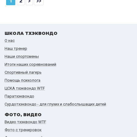
1
2
>
>>
ШКОЛА ТХЭКВОНДО
О нас
Наш тренер
Наши спортсмены
Итоги наших cоревнований
Спортивный лагерь
Помощь психолога
ЦСКА тхэквондо WTF
Паратхэквондо
Сурдотхэквондо - для глухих и слабослышащих детей
ФОТО, ВИДЕО
Видео тхэквондо WTF
Фото с тренировок