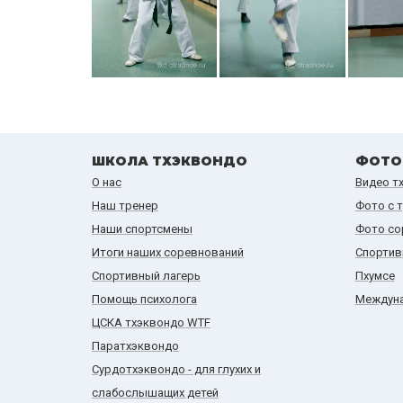
ШКОЛА ТХЭКВОНДО
ФОТО
О нас
Видео т
Наш тренер
Фото с 
Наши спортсмены
Фото со
Итоги наших cоревнований
Спортив
Спортивный лагерь
Пхумсе
Помощь психолога
Междуна
ЦСКА тхэквондо WTF
Паратхэквондо
Сурдотхэквондо - для глухих и
слабослышащих детей