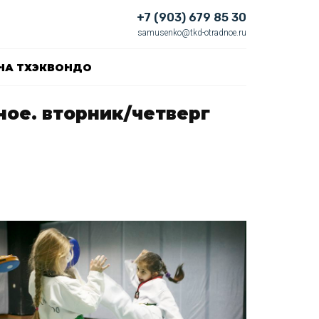
+7 (903) 679 85 30
samusenko@tkd-otradnoe.ru
НА ТХЭКВОНДО
ое. вторник/четверг