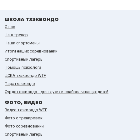
ШКОЛА ТХЭКВОНДО
О нас
Наш тренер
Наши спортсмены
Итоги наших cоревнований
Спортивный лагерь
Помощь психолога
ЦСКА тхэквондо WTF
Паратхэквондо
Сурдотхэквондо - для глухих и слабослышащих детей
ФОТО, ВИДЕО
Видео тхэквондо WTF
Фото с тренировок
Фото соревнований
Спортивный лагерь