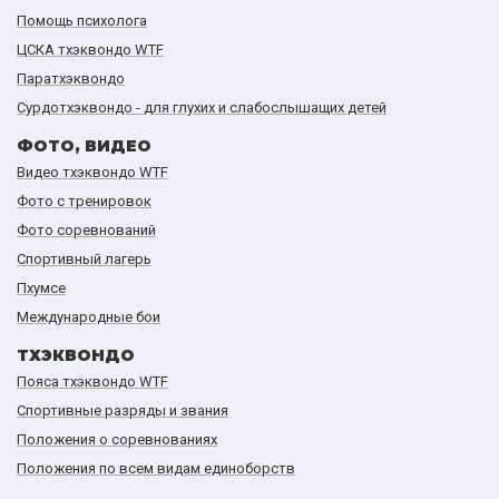
Помощь психолога
ЦСКА тхэквондо WTF
Паратхэквондо
Сурдотхэквондо - для глухих и слабослышащих детей
ФОТО, ВИДЕО
Видео тхэквондо WTF
Фото с тренировок
Фото соревнований
Спортивный лагерь
Пхумсе
Международные бои
ТХЭКВОНДО
Пояса тхэквондо WTF
Спортивные разряды и звания
Положения о соревнованиях
Положения по всем видам единоборств