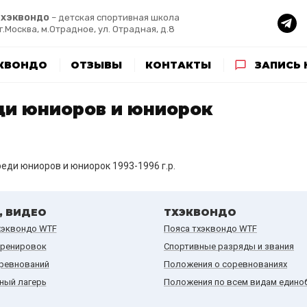
хэквондо
– детская спортивная школа
г.Москва, м.Отрадное, ул. Отрадная, д.8
ЭКВОНДО
ОТЗЫВЫ
КОНТАКТЫ
ЗАПИСЬ 
ди юниоров и юниорок
еди юниоров и юниорок 1993-1996 г.р.
, ВИДЕО
ТХЭКВОНДО
хэквондо WTF
Пояса тхэквондо WTF
тренировок
Спортивные разряды и звания
ревнований
Положения о соревнованиях
ный лагерь
Положения по всем видам едино